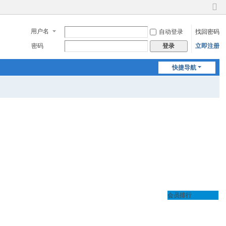
切
换
用户名
自动登录
找回密码
到
窄
密码
立即注册
登录
版
快捷导航
会员排行