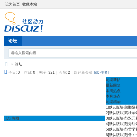
设为首页
收藏本站
论坛
»
论坛
今日:
0
|
昨日:
0
|
帖子:
321
|
会员:
2
|
欢迎新会员:
[db:作者]
青
论坛新帖
岛
最新回复
亚
本周热点
本月热点
海
论坛精华
1
[
默认版块
]
顾顺娣
文
2
[
默认版块
]
高壮华
商
论坛热图
3
[
默认版块
]
范双元
4
[
默认版块
]
范秀红
贸
5
[
默认版块
]
范雯雯
有
6
[
默认版块
]
范曾：